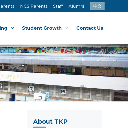
arents
NCS Parents
Staff
Alumni
中文
ing
Student Growth
Contact Us
About TKP