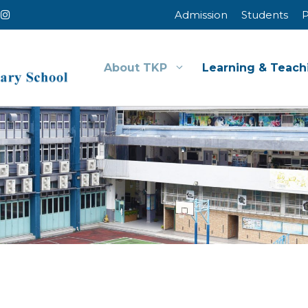
Admission
Students
P
About TKP
Learning & Teach