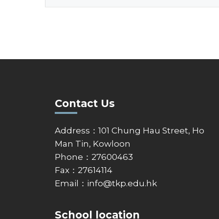
Contact Us
Address：101 Chung Hau Street, Ho
Man Tin, Kowloon
Phone：27600463
Fax：27614114
Email：
info@tkp.edu.hk
School location