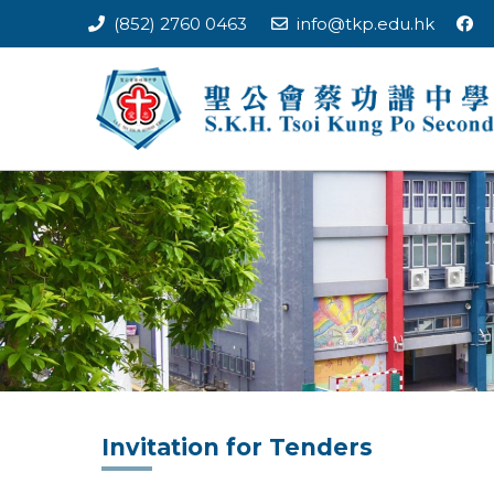
Skip
(852) 2760 0463
info@tkp.edu.hk
to
content
Invitation for Tenders