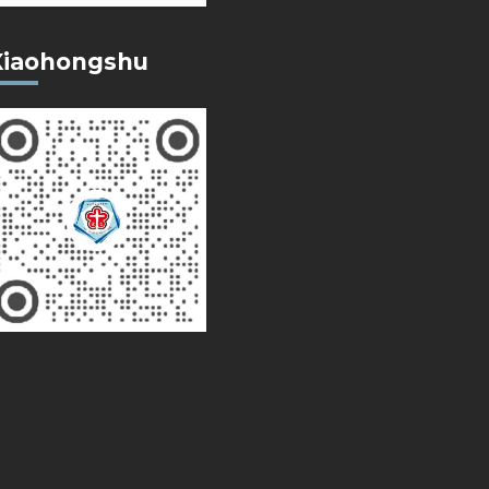
Xiaohongshu