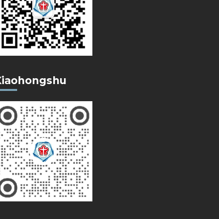
Xiaohongshu