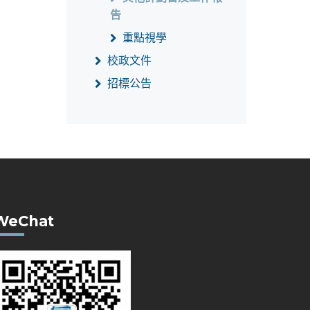
告
重點視學
校政文件
招標公告
WeChat