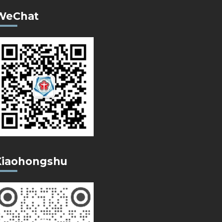
WeChat
Xiaohongshu