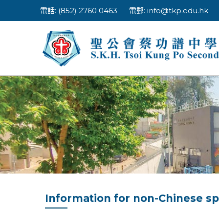
Skip
電話: (852) 2760 0463
電郵:
info@tkp.edu.hk
to
content
Information for non-Chinese s