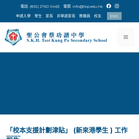
Skip
電話: (852) 2760 0463
電郵:
info@tkp.edu.hk
to
申請入學
學生
家長
非華語家長
教職員
校友
ENG
content
Men
「校本支援計劃津貼」 (新來港學生 ) 工作