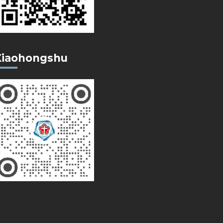
Xiaohongshu