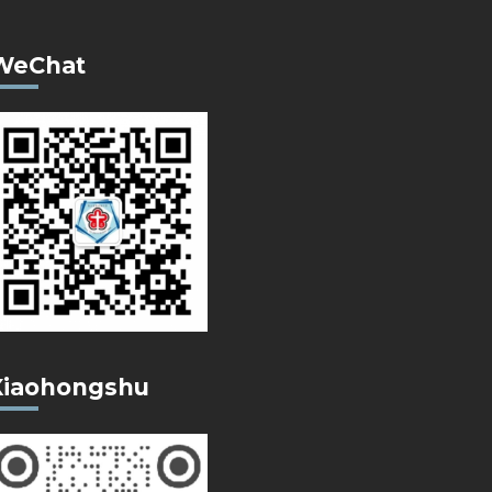
WeChat
Xiaohongshu