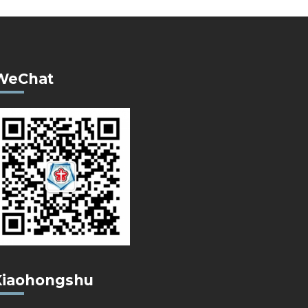
WeChat
Xiaohongshu