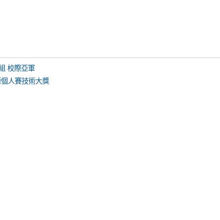
組 校際亞軍
術個人賽技術大獎