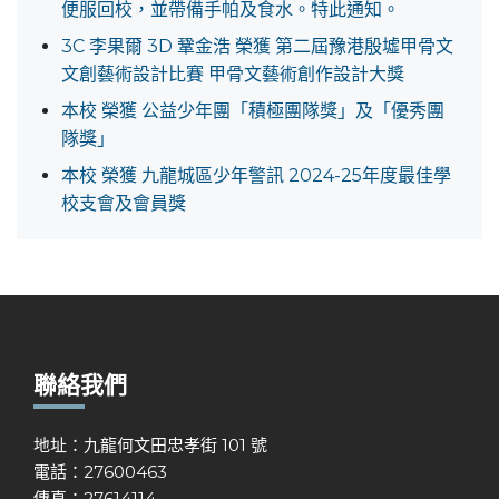
便服回校，並帶備手帕及食水。特此通知。
3C 李果爾 3D 鞏金浩 榮獲 第二屆豫港殷墟甲骨文
文創藝術設計比賽 甲骨文藝術創作設計大獎
本校 榮獲 公益少年團「積極團隊獎」及「優秀團
隊獎」
本校 榮獲 九龍城區少年警訊 2024-25年度最佳學
校支會及會員獎
聯絡我們
地址：九龍何文田忠孝街 101 號
電話：27600463
傳真：27614114