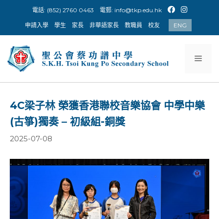
Skip
電話: (852) 2760 0463
電郵:
info@tkp.edu.hk
to
申請入學
學生
家長
非華語家長
教職員
校友
ENG
content
Men
4C梁子林 榮獲香港聯校音樂協會 中學中樂
(古箏)獨奏 – 初級組-銅獎
2025-07-08