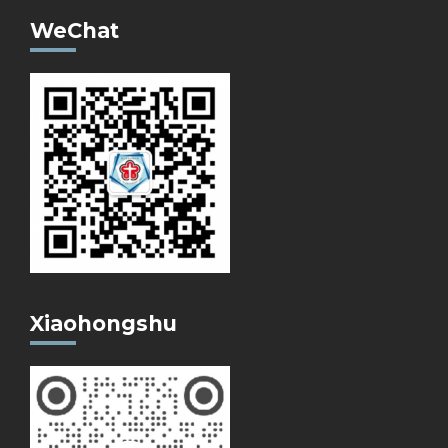
WeChat
Xiaohongshu