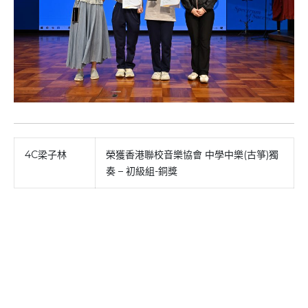
4C梁子林
榮獲香港聯校音樂協會 中學中樂(古箏)獨
奏 – 初級組-銅獎