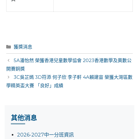
Categories
獲獎消息
Post
5A潘怡然 榮獲香港兒童數學協會 2023香港數學及奧數公
navigation
開賽銅獎
3C吳芷嫣 3D符添 何子欣 李子軒 4A賴建宙 榮獲大灣區數
學精英盃大賽 「良好」成績
其他消息
2026-2027中一分班資訊