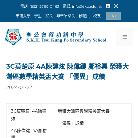
Skip
電話: (852) 2760 0463
電郵:
info@tkp.edu.hk
to
申請入學
學生
家長
非華語家長
教職員
校友
ENG
content
Men
3C莫楚原 4A陳建炫 陳偉鍵 鄺裕興 榮獲大
灣區數學精英盃大賽 「優異」成績
2024-01-22
3C莫楚原 4A陳建
榮獲大灣區數學精英盃大賽
炫
「優異」成績
4A陳偉鍵 4A鄺裕
興