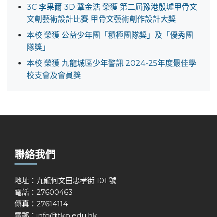
3C 李果爾 3D 鞏金浩 榮獲 第二屆豫港殷墟甲骨文
文創藝術設計比賽 甲骨文藝術創作設計大獎
本校 榮獲 公益少年團「積極團隊獎」及「優秀團
隊獎」
本校 榮獲 九龍城區少年警訊 2024-25年度最佳學
校支會及會員獎
聯絡我們
地址：九龍何文田忠孝街 101 號
電話：27600463
傳真：27614114
電郵：
info@tkp.edu.hk