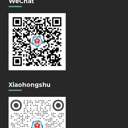
WeChat
Xiaohongshu