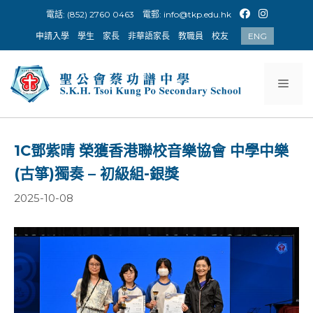
Skip
電話: (852) 2760 0463
電郵:
info@tkp.edu.hk
to
申請入學
學生
家長
非華語家長
教職員
校友
ENG
content
Men
1C鄧紫晴 榮獲香港聯校音樂協會 中學中樂
(古箏)獨奏 – 初級組-銀獎
2025-10-08