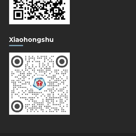
Xiaohongshu