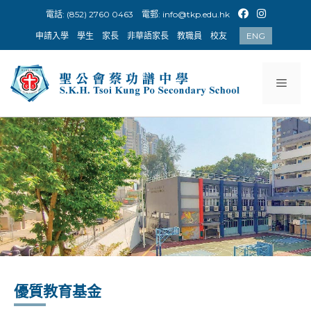
Skip
電話: (852) 2760 0463
電郵:
info@tkp.edu.hk
to
申請入學
學生
家長
非華語家長
教職員
校友
ENG
content
Men
優質教育基金