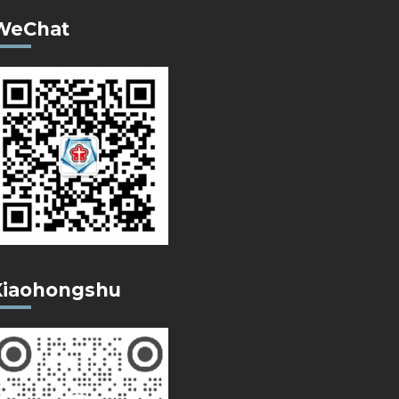
WeChat
Xiaohongshu