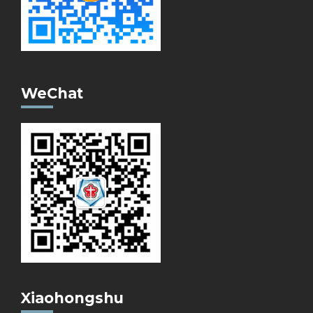
WeChat
Xiaohongshu