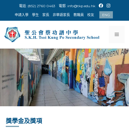
Skip
電話: (852) 2760 0463
電郵:
info@tkp.edu.hk
to
申請入學
學生
家長
非華語家長
教職員
校友
ENG
content
Men
獎學金及獎項