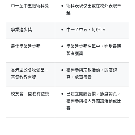
中一至中五級術科獎
術科表現傑出或在校外表現卓
越
學業進步獎
中一至中五，每班1人
最佳學業進步獎
學業進步獎名單中，進步最顯
著者獲獎
香港聖公會牧愛堂 –
積極參與宗教活動，態度認
基督教教育獎
真、處事盡責
校友會 – 開卷有益獎
已建立閱讀習慣，態度認真，
積極參與校內外閱讀活動或比
賽