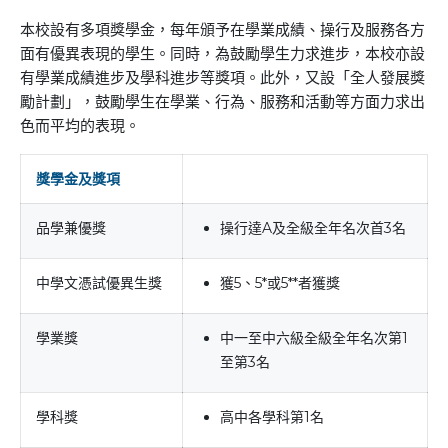
本校設有多項獎學金，每年頒予在學業成績、操行及服務各方
面有優異表現的學生。同時，為鼓勵學生力求進步，本校亦設
有學業成績進步及學科進步等獎項。此外，又設「全人發展獎
勵計劃」，鼓勵學生在學業、行為、服務和活動等方面力求出
色而平均的表現。
獎學金及獎項
品學兼優獎
操行達A及全級全年名次首3名
中學文憑試優異生獎
獲5、5*或5**者獲獎
學業獎
中一至中六級全級全年名次第1
至第3名
學科獎
高中各學科第1名