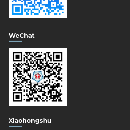
WeChat
Xiaohongshu