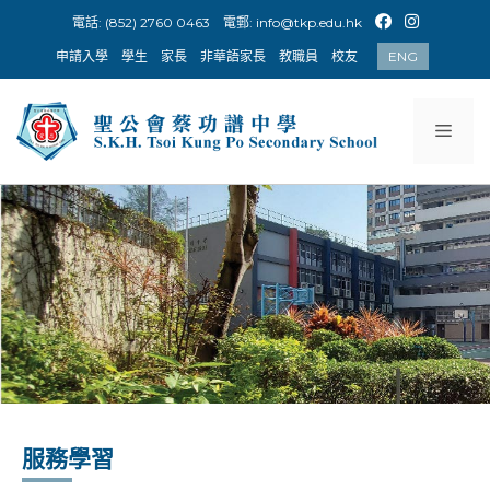
Skip
電話: (852) 2760 0463
電郵:
info@tkp.edu.hk
to
申請入學
學生
家長
非華語家長
教職員
校友
ENG
content
Men
服務學習