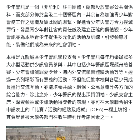
少年警訊是一個（非牟利）註冊團體，總部設於警察公共關係
科，而支部分佈於全港二十個警區內。其宗旨為加強青少年對
警務工作之認識及彼此間的聯繫、促進青少年與警方合力撲滅
罪行、發展青少年對社會的責任感及建立正確的價值觀、少年
警訊亦為本地青少年提供多元化的活動及訓練，引發領導才
能，裝備他們成為未來的社會領袖。
本校是九龍城區少年警訊學校支會。少年警訊每年均舉辦眾多
大小型活動供少訊會員參與，其中包括少年警訊區際龍舟慈善
賽、少年警訊滅罪夏令營、海內外交流學習體驗活動等等。透
過一系列精彩而有意義的活動，不但能促進本校與各區少訊成
員進行交流互動，亦能培養共融、環保、公民意識等各方面的
綜合能力。除此之外，少年警訊的傑出深資領袖、少訊支會主
席、深資領袖或少訊活動得獎者的表現，亦可在大學聯合招生
申請表上的「比賽 / 活動的經驗及成就」(OEA)一欄上填報，
其資歷會被大學各部門在收生時列作考慮因素之一。