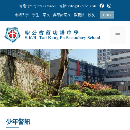
Skip
電話: (852) 2760 0463
電郵:
info@tkp.edu.hk
to
申請入學
學生
家長
非華語家長
教職員
校友
ENG
content
Men
少年警訊