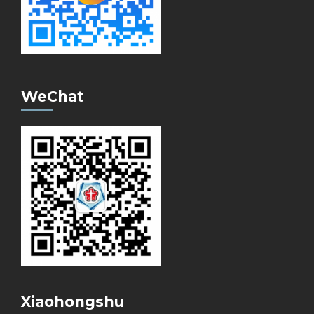
WeChat
Xiaohongshu