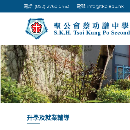
Skip
電話: (852) 2760 0463
電郵:
info@tkp.edu.hk
to
content
升學及就業輔導