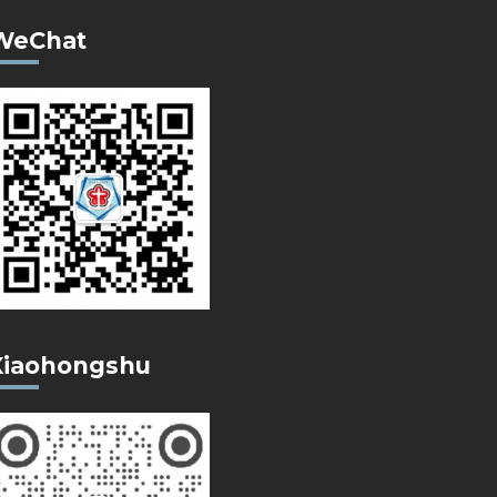
WeChat
Xiaohongshu