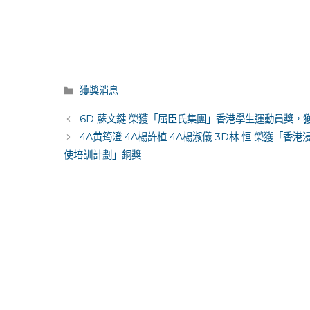
Categories
獲獎消息
Post
6D 蘇文鍵 榮獲「屈臣氏集團」香港學生運動員獎，
navigation
4A黄筠澄 4A楊許植 4A楊淑儀 3D林 恒 榮獲「
使培訓計劃」銅獎